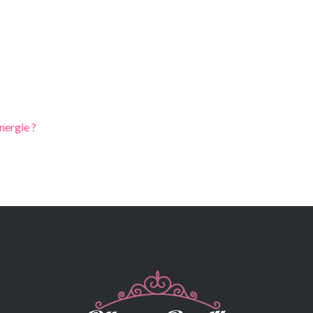
s
nergie ?