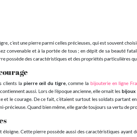
re, c’est une pierre parmi celles précieuses, qui est souvent choisie
sez convenable et à la portée de tous ; en dépit de sa beauté fata
rre possède des caractéristiques et des propriétés particulières qui
 courage
s clients la
pierre œil du tigre
, comme la
bijouterie en ligne F
 contiennent aussi. Lors de l’époque ancienne, elle ornait les
bijoux 
rce et le courage. De ce fait, c’étaient surtout les soldats partant 
i-précieuse. Quand bien même, elle garde toujours sa vertu de prote
es
 et éloigne. Cette pierre possède aussi des caractéristiques ayant d