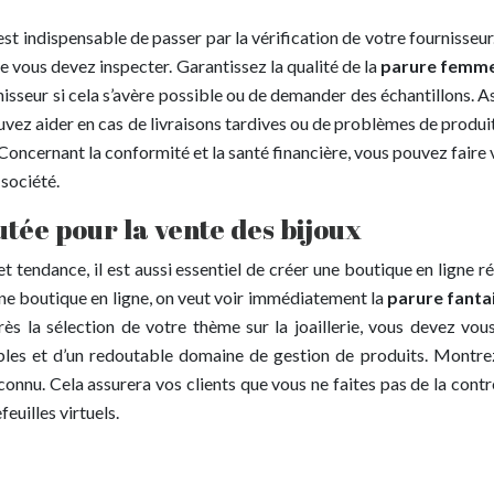
l est indispensable de passer par la vérification de votre fournisse
e vous devez inspecter. Garantissez la qualité de la
parure femm
nisseur si cela s’avère possible ou de demander des échantillons. As
vez aider en cas de livraisons tardives ou de problèmes de produits
 Concernant la conformité et la santé financière, vous pouvez fair
 société.
tée pour la vente des bijoux
 et tendance, il est aussi essentiel de créer une boutique en lign
 une boutique en ligne, on veut voir immédiatement la
parure fanta
Après la sélection de votre thème sur la joaillerie, vous devez vo
les et d’un redoutable domaine de gestion de produits. Montrez 
connu. Cela assurera vos clients que vous ne faites pas de la cont
euilles virtuels.